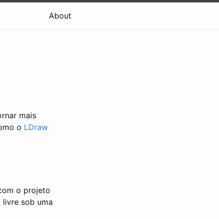
About
ornar mais
como o
LDraw
 com o projeto
 livre sob uma